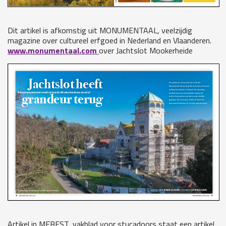
Dit artikel is afkomstig uit MONUMENTAAL, veelzijdig
magazine over cultureel erfgoed in Ne
de
rland en Vlaan
de
ren.
www.monumentaal.com
over Jachtslot Mookerheide
Artikel in MEBEST, vakblad voor stucadoors staat een artikel