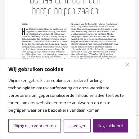
Wij gebruiken cookies
Wij maken gebruik van cookies en andere tracking-
technologieën om uw surfervaring op onze website te
verbeteren, om gepersonaliseerde inhoud en advertenties te
Publicatie afkomstig uit MONUMENTAAL, veelzijdig
tonen, om ons websiteverkeer te analyseren en om te
magazine over cultureel erfgoed in Nederland en
begrijpen waar onze bezoekers vandaan komen.
Vlaanderen
.
www.monumentaal.com
over Buitenplaats
Vreedenhorst in Vreeland. December 2020.
Wijzig mijn voorkeuren
Ik weiger
Ik ga akkoord