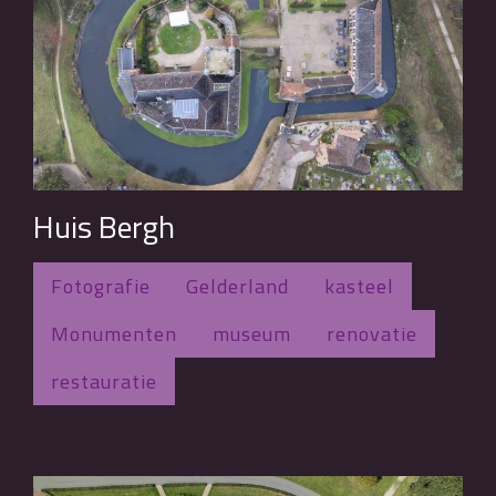
Huis Bergh
Fotografie
Gelderland
kasteel
Monumenten
museum
renovatie
restauratie