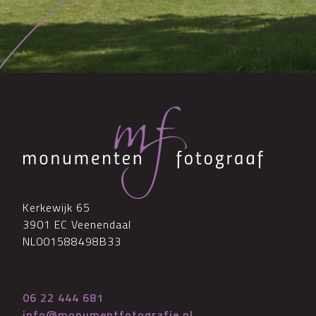
Kerkewijk 65
3901 EC Veenendaal
NL001588498B33
06 22 444 681
info@monumentfotografie.nl