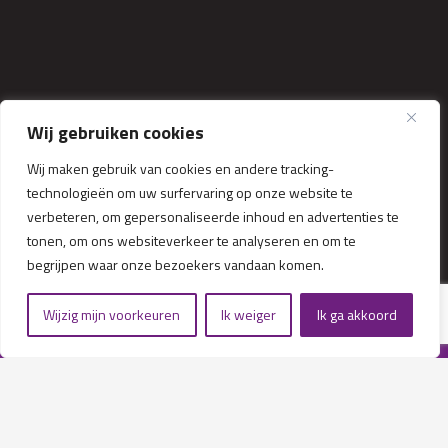
Niets op deze website mag zonder toestemming
worden gekopieerd. Alle foto’s op deze site zijn
Wij gebruiken cookies
beschermd door auteursrecht. Als je mijn foto’s
Wij maken gebruik van cookies en andere tracking-
wilt gebruiken, neem dan contact met me op. Bij
technologieën om uw surfervaring op onze website te
gebruik van mijn foto’s ontvang je een factuur
verbeteren, om gepersonaliseerde inhoud en advertenties te
voor de vergoeding.
tonen, om ons websiteverkeer te analyseren en om te
begrijpen waar onze bezoekers vandaan komen.
Wijzig mijn voorkeuren
Ik weiger
Ik ga akkoord
Blijf op de hoogte en schrijf je in
voor de nieuwsbrief!