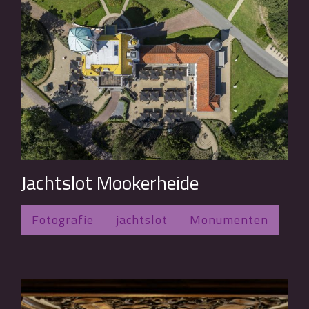
Jachtslot Mookerheide
Fotografie
jachtslot
Monumenten