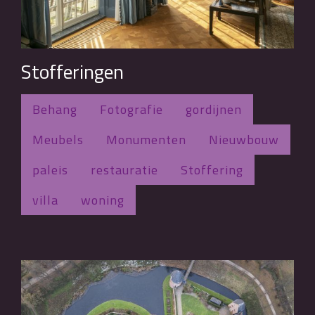
Stofferingen
Behang
Fotografie
gordijnen
Meubels
Monumenten
Nieuwbouw
paleis
restauratie
Stoffering
villa
woning